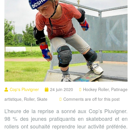
Cop's Pluvigner
24 juin 2020
Hockey Roller
,
Patinage
artistique
,
Roller
,
Skate
Comments are off for this post
L’heure de la reprise a sonné aux Cop’s Pluvigner.
98 % des jeunes pratiquants en skateboard et en
rollers ont souhaité reprendre leur activité préférée.